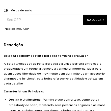
Entregas para o CEP:
ALTERAR CEP
Meios de envio
CALCULAR
Não sei meu CEP
Descrição
Bolsa Crossbody de Peito Bordada Feminina para Lazer
A Bolsa Crossbody de Peito Bordada é a união perfeita entre estilo,
praticidade e um toque artístico para a mulher moderna. Ideal para
quem busca liberdade de movimento sem abrir mão de um acessório
charmoso e funcional, esta bolsa oferece versatilidade e beleza em
cada detalhe.
Características Principais:
Design Multifuncional:
Permite o uso confortável como bolsa
crossbody de peito, mantendo seus pertences seguros e as mãos
livres, e também como uma elegante bolsa de ombro para