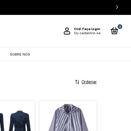
0
Olá!
Faça login
Ou cadastre-se
O
SOBRE NÓS
Ordenar