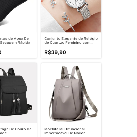
atos de Água De
Conjunto Elegante de Relógio
 Secagem Rápida
de Quartzo Feminino com
Pulseira de Malha de Aço
0
R$39,90
ntage De Couro De
Mochila Multifuncional
dade
Impermeável De Náilon