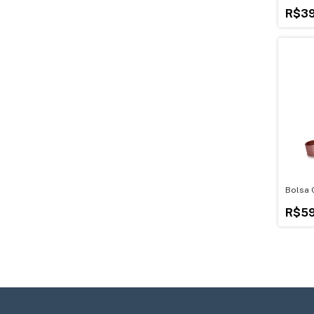
Quadra
Aço In
R$39
Bolsa 
R$59