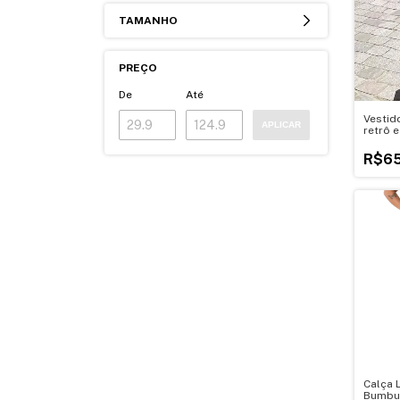
TAMANHO
PREÇO
De
Até
Vestid
APLICAR
retrô e
R$65
Calça 
Bumbu