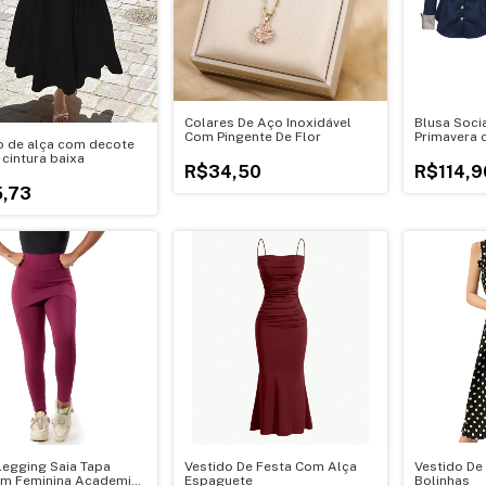
Colares De Aço Inoxidável
Blusa Soci
Com Pingente De Flor
Primavera 
o de alça com decote
Contraste
 cintura baixa
R$34,50
R$114,9
,73
Legging Saia Tapa
Vestido De Festa Com Alça
Vestido De
m Feminina Academia
Espaguete
Bolinhas