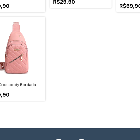
do com Pulseira de
R$29,90
oxidável
,90
R$69,9
Crossbody Bordada
,90