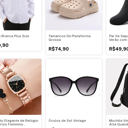
 Branca Plus Size
Tamancos De Plataforma
Par De Sap
Grossa
Verão com
,90
R$74,90
R$49,9
to Elegante de Relógio
Óculos de Sol Vintage
Mochila Vi
rtzo Feminino
Alta Quali